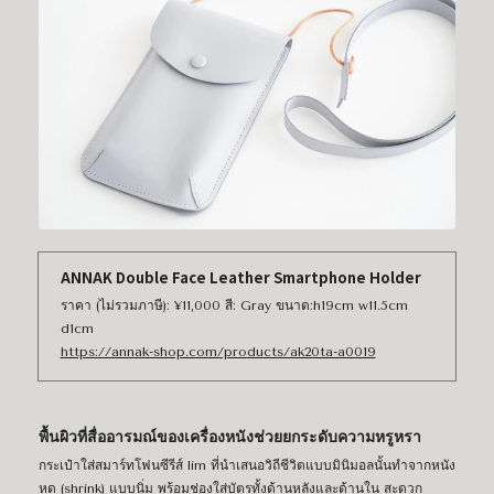
ANNAK Double Face Leather Smartphone Holder
ราคา (ไม่รวมภาษี): ¥11,000 สี: Gray ขนาด:h19cm w11.5cm
d1cm
https://annak-shop.com/products/ak20ta-a0019
พื้นผิวที่สื่ออารมณ์ของเครื่องหนังช่วยยกระดับความหรูหรา
กระเป๋าใส่สมาร์ทโฟนซีรีส์ lim ที่นำเสนอวิถีชีวิตแบบมินิมอลนั้นทำจากหนัง
หด (shrink) แบบนิ่ม พร้อมช่องใส่บัตรทั้งด้านหลังและด้านใน สะดวก