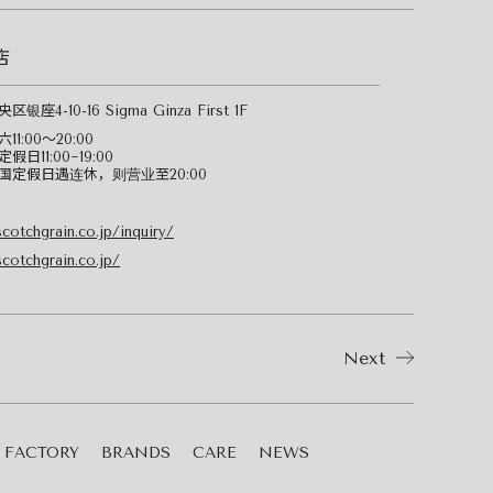
店
银座4-10-16 Sigma Ginza First 1F
1:00～20:00
日11:00~19:00
国定假日遇连休，则营业至20:00
scotchgrain.co.jp/inquiry/
scotchgrain.co.jp/
Next
FACTORY
BRANDS
CARE
NEWS