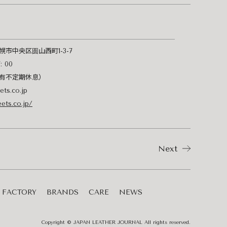
幌市中央区圆山西町1-3-7
: 00
有不定期休息）
ts.co.jp
eets.co.jp/
Next
FACTORY
BRANDS
CARE
NEWS
Copyright © JAPAN LEATHER JOURNAL All rights reserved.