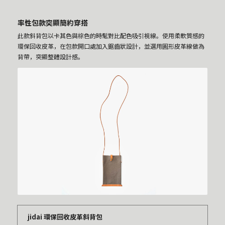
率性包款突顯簡約穿搭
此款斜背包以卡其色與棕色的時髦對比配色吸引視線。使用柔軟質感的
環保回收皮革，在包款開口處加入鋸齒狀設計，並選用圓形皮革線做為
背帶，突顯整體設計感。
jidai 環保回收皮革斜背包