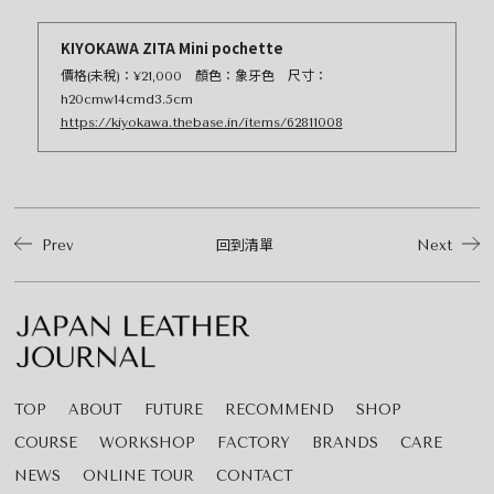
KIYOKAWA ZITA Mini pochette
價格(未稅)：¥21,000 顏色：象牙色 尺寸：
h20cmw14cmd3.5cm
https://kiyokawa.thebase.in/items/62811008
Prev
回到清單
Next
TOP
ABOUT
FUTURE
RECOMMEND
SHOP
COURSE
WORKSHOP
FACTORY
BRANDS
CARE
NEWS
ONLINE TOUR
CONTACT