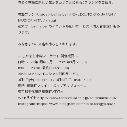
春めく季節に新しい生活をカラフルに彩る5ブランドをご紹介。
参加ブランド: aioa / bell la bell / CALDO…TOKYO JAPAN /
MUZICA VITA / viaggi
週末は、bell la bellのイニシャル刻印サービス（購入者限定）もあ
ります。
みなさまのご来店お待ちしております。
– したまち小粋マーケット 開催概要 –
日時: 2023年3月6日(月) – 2023年3月12日(日)
11:00 – 20:00 (最終日のみ19:00)
＊bell la bellのイニシャル刻印サービス
3月11日(土) 11:00-17:30 / 3月12日(日) 11:00-15:30
場所: 有楽町マルイ 1F ポップアップスペース
東京都千代田区有楽町2丁目7­1
WEBサイト:
https://www.taito-zakka-fair.jp/shitamachikoiki/
Instagram :
https://www.instagram.com/taito.sangyo.navi/