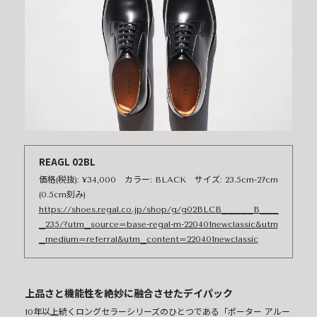
REAGL 02BL
価格(税抜): ¥34,000 カラー: BLACK サイズ: 23.5cm-27cm
(0.5cm刻み)
https://shoes.regal.co.jp/shop/g/g02BLCB_____B___
_235/?utm_source=base-regal-m-220401newclassic&utm
_medium=referral&utm_content=220401newclassic
上品さと機能性を絶妙に融合させたデイパック
10年以上続くロングセラーシリーズのひとつである「ポーター アルー