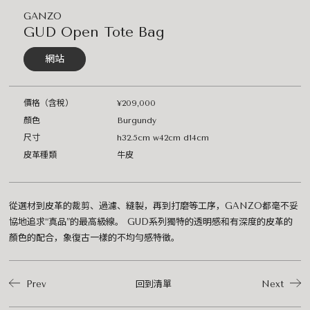
GANZO
GUD Open Tote Bag
網站
價格（含稅）
¥209,000
顏色
Burgundy
尺寸
h32.5cm w42cm d14cm
皮革種類
牛皮
從選材到皮革的裁剪、過濾、縫製，再到打磨等工序，GANZO都毫不妥
協地追求“真品”的最高級線。 GUD系列獨特的透明感和有深度的皮革的
顏色的配合，象復古一樣的不均勻感特徵。
Prev
回到清單
Next