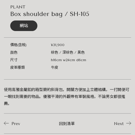
PLANT
Box shoulder bag / SH-105
網站
價格(含稅)
¥31,900
颜色
棕色 / 深棕色 / 黑色
尺寸
h16cm w24cm d6cm
皮革種類
牛皮
使用高雅金屬釦的箱型簡約斜背包。開關方便加上立體結構，一打開便可
一眼找到需要的物品。優雅平滑的外觀帶有軍裝風格，不論男女都很推
薦。
Prev
回到清單
Next