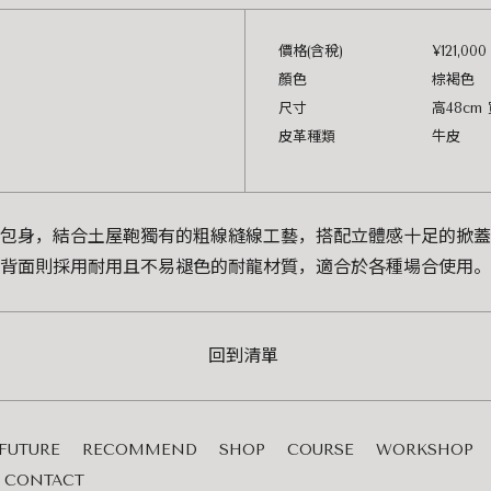
價格(含稅)
¥121,000
顏色
棕褐色
尺寸
高48cm 
皮革種類
牛皮
包身，結合土屋鞄獨有的粗線縫線工藝，搭配立體感十足的掀蓋
背面則採用耐用且不易褪色的耐龍材質，適合於各種場合使用。
回到清單
FUTURE
RECOMMEND
SHOP
COURSE
WORKSHOP
CONTACT