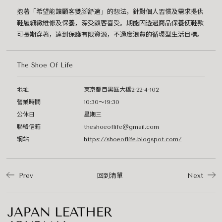
抱著「希望能讓顧客雙腳舒適」的想法，針對個人習慣及需求提供
鞋履細緻維修及保養，深受顧客喜受。期能因透過商品保養使鞋款
可長期穿著，達到保護有限資源，不過度浪費的循環型生活目標。
The Shoe Of Life
地址
東京都目黑區大橋2-22-4-102
營業時間
10:30～19:30
公休日
星期三
聯絡信箱
theshoeoflife@gmail.com
網站
https://shoeoflife.blogspot.com/
Prev
回到清單
Next