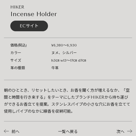
HIKER
Incense Holder
ECサイト
価格(税込)
¥6,380〜6,930
カラー
ヌメ、シルバー
サイズ
h3㎝ w13～17㎝ d7㎝
革の種類
牛革
朝のひととき、リセットしたいとき、お香を聞く方が増えるなか、「空
間と時間を行き来する」をテーマにしたブランドHIKERから持ち運び
ができるお香立てを提案。ステンレスパイプの小さな穴にお香を立てて
使用しパイプのなかに線香を収納可能。
前へ
一覧へ戻る
次へ