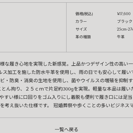
価格(税込)
¥17,600
カラー
ブラック
サイズ
25cm-27
革の種類
牛革
様な履き心地を実現した新感覚。上品かつデザイン性の高い一
イルス加工を施した防水牛革を使用し、雨の日でも安心して履い
ビ・防臭・消臭の生地を使用し、菌やウイルスの増殖を抑制す
にもとことん拘り、２５ｃｍで片足約300gを実現。軽量な本品は
やすい様に口回りをゴム入りにし着脱も便利で履き口には足当
を考え抜いた仕様です。 冠婚葬祭や歩くことの多いビジネス
一覧へ戻る