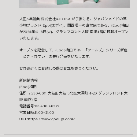
大正6年創業 株式会社AJIOKA.が手掛ける、ジャパンメイドの革
小物ブランド Epoi(エポイ)。関西唯一の直営店である、(Epoi)梅田
が2025年4月8日(火)、グランフロント大阪 南館4階に移転オープン
いたします。
オープンを記念して、(Epoi)梅田では、「ツールズ」シリーズ新色
「とき・ひすい」の先行発売をいたします。
ぜひお近くにお越しの際はお立ち寄りください。
新店舗情報
(Epoi)梅田
住所:〒530-0011 大阪府大阪市北区大深町 4-20 グランフロント大
阪 南館4階
電話番号:06-4300-6572
営業日時:11:00~21:00
URL:
https://www.epoi-jp.com/