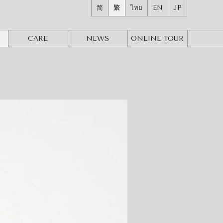
简
繁
ไทย
EN
JP
CARE
NEWS
ONLINE
TOUR