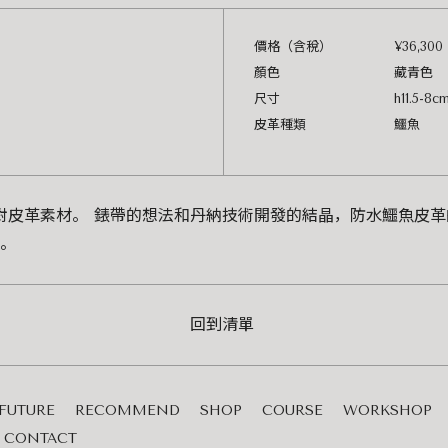
價格（含稅）
¥36,300
顏色
藏青色
尺寸
h11.5-8c
皮革種類
鱷魚
直面對皮革素材。 錶帶的想法和丹納技術開發的結晶，防水鱷魚皮
。
回到清單
FUTURE
RECOMMEND
SHOP
COURSE
WORKSHOP
CONTACT