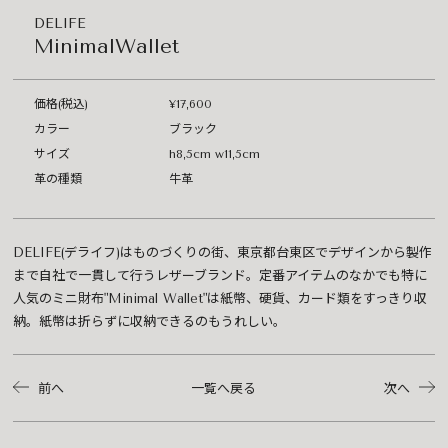
DELIFE
MinimalWallet
価格(税込)
¥17,600
カラー
ブラック
サイズ
h8,5cm w11,5cm
革の種類
牛革
DELIFE(デライフ)はものづくりの街、東京都台東区でデザインから製作
まで自社で一貫して行うレザーブランド。定番アイテムのなかでも特に
人気のミニ財布"Minimal Wallet"は紙幣、硬貨、カード類をすっきり収
納。紙幣は折らずに収納できるのもうれしい。
前へ
一覧へ戻る
次へ