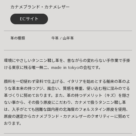
カナメブランド・カナメレザー
ECサイト
革の種類
牛革 / 山羊革
環境にやさしいタンニン鞣し革を、昔ながらの変わらない手作業で手掛
ける東京に残る唯一無二、made in tokyoの会社です。
顔料を一切使わず染料で仕上げる、イタリアを始めとする舶来の革のよ
うな革本来の持つアジ、風合い、質感を尊重、使い込む程に深みのでる
革づくりに努めております。また、革の持つデメリット（キズ）を隠さ
ない事から、その扱う原皮にこだわり、カナメで扱うタンニン鞣し革
は、入手がとても困難な国内産の北海度のフォルスタイン原皮を使用、
原皮の選定からカナメブランド・カナメレザーのクオリティーに努めて
おります。