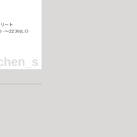
トリート
0 -～22:30(L.O
tchen_s