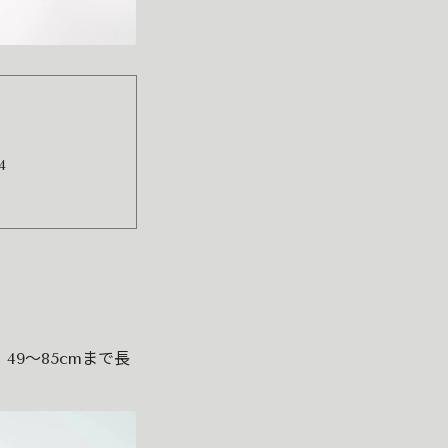
4
9〜85cmまで長