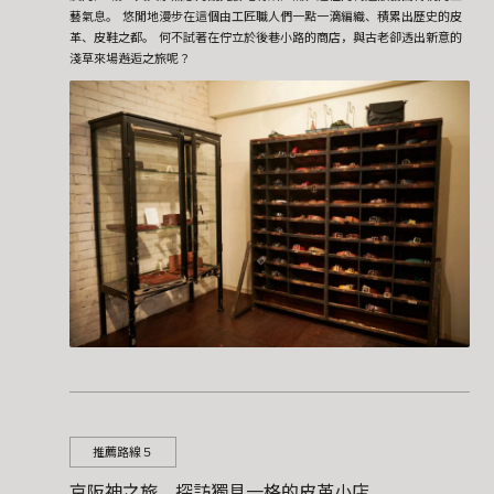
藝氣息。 悠閒地漫步在這個由工匠職人們一點一滴編織、積累出歷史的皮
革、皮鞋之都。 何不試著在佇立於後巷小路的商店，與古老卻透出新意的
淺草來場邂逅之旅呢？
推薦路線５
京阪神之旅，探訪獨具一格的皮革小店