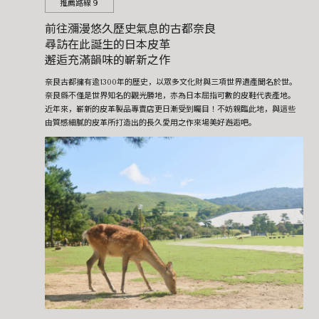
推薦路線９
前往瀰漫悠久歷史氣息的古都奈良
尋訪在此誕生的日本皮革
邂逅充滿韻味的嶄新之作
奈良古都擁有逾1300年的歷史，以眾多文化財與三項世界遺產聞名於世。
奈良縣不僅是世界知名的觀光勝地，亦為日本屈指可數的皮鞋代表產地。
近年來，嶄新的皮革製品專賣店更日漸受到矚目！不妨親臨此地，與這些
由質感細膩的皮革所打造出的長久愛用之作來場美好邂逅吧。