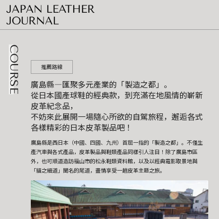
COURSE
推薦路線
廣島縣―匯聚多元產業的「製造之都」。
從日本國產球鞋的經典款，到充滿在地風情的嶄新
皮革紀念品，
不妨來此展開一場隨心所欲的自駕旅程，邂逅各式
各樣精彩的日本皮革製品吧！
廣島縣是西日本（中國、四國、九州）首屈一指的「製造之都」。不僅生
產汽車與各式產品，皮革製品與鞋類產品同樣引人注目！除了廣島市區
外，也可順道造訪福山市的松永鞋類資料館，以及以經典電影取景地與
「貓之細道」聞名的尾道，盡情享受一趟皮革主題之旅。