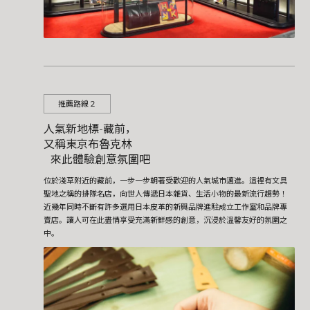
推薦路線２
人氣新地標-藏前，
又稱東京布魯克林
來此體驗創意氛圍吧
位於淺草附近的藏前，一步一步朝著受歡迎的人氣城市邁進。這裡有文具
聖地之稱的排隊名店，向世人傳遞日本雜貨、生活小物的最新流行趨勢！
近幾年同時不斷有許多選用日本皮革的新興品牌進駐成立工作室和品牌專
賣店。讓人可在此盡情享受充滿新鮮感的創意，沉浸於溫馨友好的氛圍之
中。