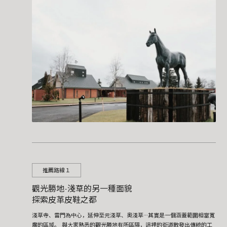
推薦路線１
觀光勝地-淺草的另一種面貌
探索皮革皮鞋之都
淺草寺、雷門為中心，延伸至元淺草、奧淺草···其實是一個涵蓋範圍相當寬
廣的區域。 與大家熟悉的觀光勝地有所區隔，這裡的街道散發出傳統的工