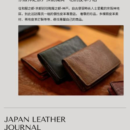
從和服之都-京都前往鞋履之都-神戸。自古便受時尚人士愛戴的京阪神地
區，到此巡訪獨具一格的個性皮革專賣店。 奢華的珍品，多種類皮革素
材、稀有皮革訂製等等… 尋找專屬自己的商品。