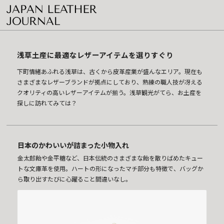
浅草土産に最適なレザーアイテムを選りすぐり
下町情緒あふれる浅草は、古くから皮革産業が盛んなエリア。現在も
さまざまなレザーブランドが拠点にしており、熟練の職人技が冴える
クオリティの高いレザーアイテムが揃う。浅草観光がてら、お土産を
探しに訪れてみては？
日本のかわいいが詰まった小物入れ
金太郎飴や金平糖など、日本伝統のさまざまな飴を散りばめたキュー
トな文庫革を使用。ハートの形になったマチ部分も特徴で、バッグか
ら取り出すたびに心躍ること間違いなし。