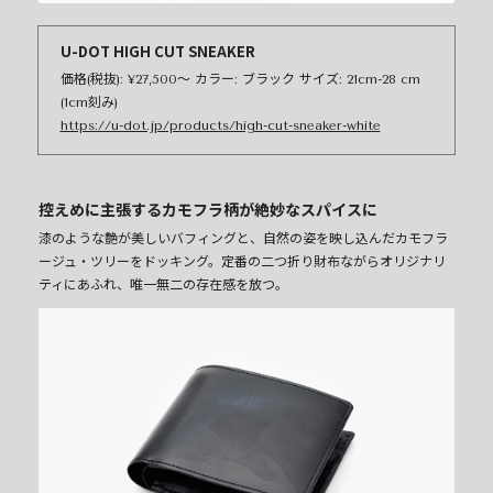
U-DOT HIGH CUT SNEAKER
価格(税抜): ¥27,500〜 カラー: ブラック サイズ: 21cm-28 cm
(1cm刻み)
https://u-dot.jp/products/high-cut-sneaker-white
控えめに主張するカモフラ柄が絶妙なスパイスに
漆のような艶が美しいバフィングと、自然の姿を映し込んだカモフラ
ージュ・ツリーをドッキング。定番の二つ折り財布ながらオリジナリ
ティにあふれ、唯一無二の存在感を放つ。