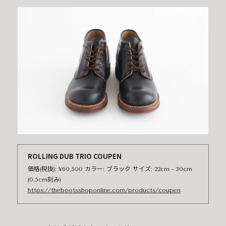
ROLLING DUB TRIO COUPEN
価格(税抜): ¥60,500 カラー: ブラック サイズ: 22cm - 30cm
(0.5cm刻み)
https://thebootsshoponline.com/products/coupen