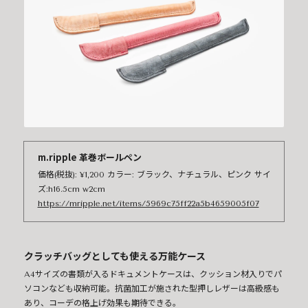
m.ripple 革巻ボールペン
価格(税抜): ¥1,200 カラー: ブラック、ナチュラル、ピンク サイ
ズ:h16.5cm w2cm
https://mripple.net/items/5969c75ff22a5b4659005f07
クラッチバッグとしても使える万能ケース
A4サイズの書類が入るドキュメントケースは、クッション材入りでパ
ソコンなども収納可能。抗菌加工が施された型押しレザーは高級感も
あり、コーデの格上げ効果も期待できる。